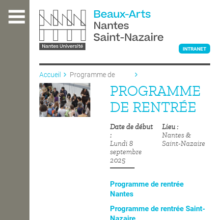
Aller
au
contenu
principal
INTRANET
Accueil
Programme de
rentrée
PROGRAMME
L'ÉCOLE
DE RENTRÉE
Date de début
Lieu
ENSEIGNEMENT
Nantes &
Lundi 8
Saint-Nazaire
septembre
2025
INTERNATIONAL
Programme de rentrée
Nantes
COURS PUBLICS
Programme de rentrée Saint-
Nazaire