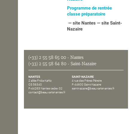
Programme de rentrée
OPEN SCHOOL
classe préparatoire
— site Nantes — site Saint-
Nazaire
CONTACTS
(+33) 2 55 58 65 00
- Nantes
(+33) 2 55 58 64 80
- Saint-Nazaire
NANTES
SAINT-NAZAIRE
2 allée Frida-Kahlo
4 rue des Frères Péreire
CS 56340
F-44600 Saint-Nazaire
F-44263 Nantes cedex 02
saintnazaire@beauxartsnantes.fr
contact@beauxartsnantes.fr