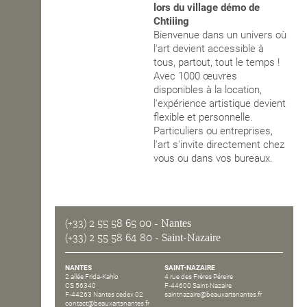
lors du village démo de
Chtiiing
OPEN SCHOOL
Bienvenue dans un univers où
l'art devient accessible à
tous, partout, tout le temps !
CONTACTS
Avec 1000 œuvres
disponibles à la location,
l'expérience artistique devient
flexible et personnelle.
Particuliers ou entreprises,
l'art s'invite directement chez
vous ou dans vos bureaux.
(+33) 2 55 58 65 00
- Nantes
(+33) 2 55 58 64 80
- Saint-Nazaire
NANTES
SAINT-NAZAIRE
2 allée Frida-Kahlo
4 rue des Frères Péreire
CS 56340
F-44600 Saint-Nazaire
F-44263 Nantes cedex 02
saintnazaire@beauxartsnantes.fr
contact@beauxartsnantes.fr