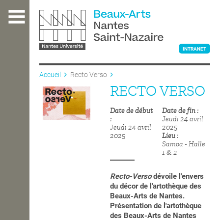
Aller
au
contenu
principal
INTRANET
Accueil
Recto Verso
RECTO VERSO
L'ÉCOLE
Date de début
Date de fin
Jeudi 24 avril
ENSEIGNEMENT
Jeudi 24 avril
2025
2025
Lieu
Samoa - Halle
1 & 2
INTERNATIONAL
Recto-Verso
dévoile l'envers
du décor de l'artothèque des
Beaux-Arts de Nantes.
COURS PUBLICS
Présentation de l'artothèque
des Beaux-Arts de Nantes