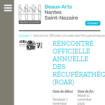
Aller
au
contenu
principal
INTRANET
Accueil
Rencontre Officielle Annuelle des Récupérathèque
(ROAR)
RENCONTRE
L'ÉCOLE
OFFICIELLE
ANNUELLE
ENSEIGNEMENT
DES
RÉCUPÉRATHÈ
INTERNATIONAL
(ROAR)
Date de début
Date de fin
COURS PUBLICS
Mardi 11
Vendredi 7
novembre
novembre
2025