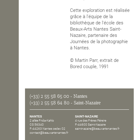
Cette exploration est réalisée
grâce à l'équipe de la
bibliothèque de l'école des
Beaux-Arts Nantes Saint-
Nazaire, partenaire des
Journées de la photographie
à Nantes.
© Martin Parr, extrait de
Bored couple, 1991
(+33) 2 55 58 65 00
- Nantes
(+33) 2 55 58 64 80
- Saint-Nazaire
NANTES
SAINT-NAZAIRE
2 allée Frida-Kahlo
4 rue des Frères Péreire
CS 56340
F-44600 Saint-Nazaire
F-44263 Nantes cedex 02
saintnazaire@beauxartsnantes.fr
contact@beauxartsnantes.fr