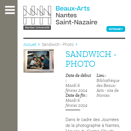
Aller
au
contenu
principal
INTRANET
Accueil
Sandwich - Photo
SANDWICH -
L'ÉCOLE
PHOTO
Date de début
Lieu
ENSEIGNEMENT
Bibliothèque
Mardi 6
des Beaux-
février 2024
Arts - site de
Date de fin
Nantes
INTERNATIONAL
Mardi 6
février 2024
COURS PUBLICS
Dans le cadre des Journées
de la photographie à Nantes,