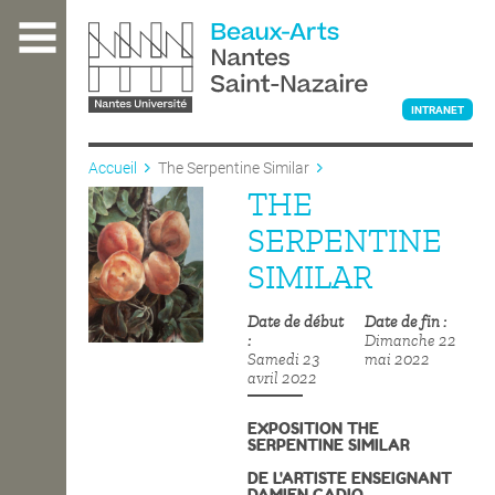
Aller
au
contenu
principal
INTRANET
Accueil
The Serpentine Similar
THE
L'ÉCOLE
SERPENTINE
SIMILAR
ENSEIGNEMENT
Date de début
Date de fin
Dimanche 22
Samedi 23
mai 2022
INTERNATIONAL
avril 2022
EXPOSITION
THE
SERPENTINE SIMILAR
COURS PUBLICS
DE L'ARTISTE ENSEIGNANT