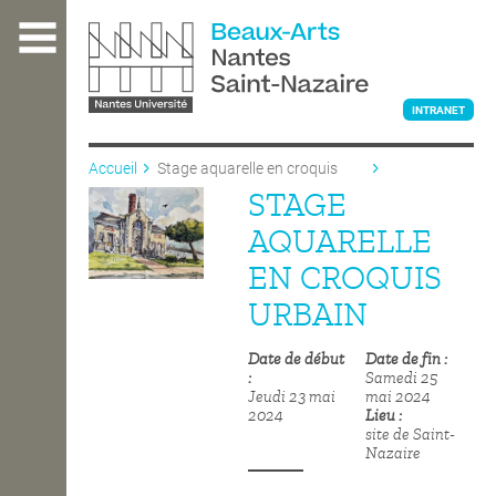
Aller
au
contenu
principal
INTRANET
Accueil
Stage aquarelle en croquis
urbain
STAGE
L'ÉCOLE
AQUARELLE
EN CROQUIS
ENSEIGNEMENT
URBAIN
Date de début
Date de fin
INTERNATIONAL
Samedi 25
Jeudi 23 mai
mai 2024
2024
Lieu
site de Saint-
COURS PUBLICS
Nazaire