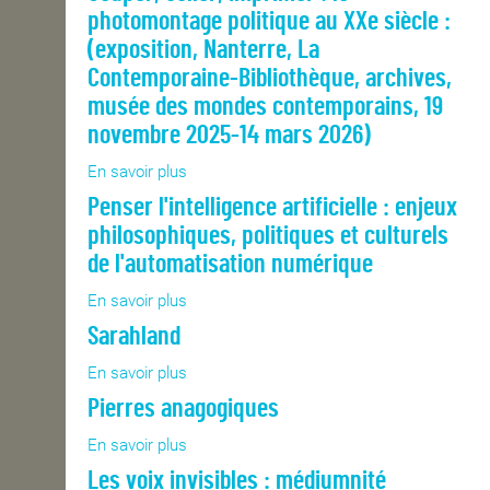
même
in
photomontage politique au XXe siècle :
en
OPEN SCHOOL
painting.
pire
(exposition, Nanterre, La
4
Contemporaine-Bibliothèque, archives,
musée des mondes contemporains, 19
CONTACTS
novembre 2025-14 mars 2026)
En savoir plus
sur
Couper,
Penser l'intelligence artificielle : enjeux
coller,
philosophiques, politiques et culturels
imprimer
:
de l'automatisation numérique
le
En savoir plus
sur
photomontage
Penser
politique
Sarahland
l'intelligence
au
artificielle
XXe
En savoir plus
sur
:
siècle
Sarahland
Pierres anagogiques
enjeux
:
philosophiques,
(exposition,
En savoir plus
sur
politiques
Nanterre,
Pierres
et
Les voix invisibles : médiumnité
La
anagogiques