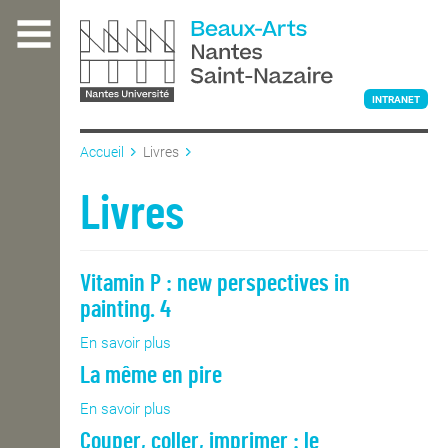
Aller
au
contenu
principal
INTRANET
Accueil
Livres
L'ÉCOLE
Livres
ENSEIGNEMENT
Vitamin P : new perspectives in
painting. 4
INTERNATIONAL
En savoir plus
sur
Vitamin
La même en pire
P
:
COURS PUBLICS
En savoir plus
sur
new
La
Couper, coller, imprimer : le
perspectives