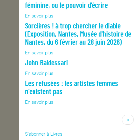
culturels
Contemporaine-
féminine, ou le pouvoir d'écrire
de
Bibliothèque,
l'automatisation
archives,
En savoir plus
sur
numérique
musée
Les
Sorcières ! à trop chercher le diable
des
voix
(Exposition, Nantes, Musée d'histoire de
mondes
invisibles
contemporains,
:
Nantes, du 6 février au 28 juin 2026)
19
médiumnité
En savoir plus
novembre
sur
féminine,
2025-
Sorcières
ou
John Baldessari
14
!
le
mars
à
pouvoir
En savoir plus
sur
2026)
trop
d'écrire
John
Les refusées : les artistes femmes
chercher
Baldessari
le
n'existent pas
diable
En savoir plus
sur
(Exposition,
Les
Nantes,
refusées
Musée
››
:
d'histoire
les
de
artistes
S'abonner à Livres
Nantes,
femmes