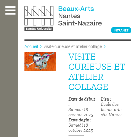
Aller
au
contenu
principal
INTRANET
Accueil
visite curieuse et atelier collage
VISITE
L'ÉCOLE
CURIEUSE ET
ATELIER
ENSEIGNEMENT
COLLAGE
Date de début
Lieu
INTERNATIONAL
École des
Samedi 18
beaux-arts —
octobre 2025
site Nantes
Date de fin
COURS PUBLICS
Samedi 18
octobre 2025