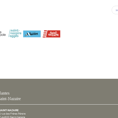
››
antes
aint-Nazaire
SAINT-NAZAIRE
4 rue des Frères Péreire
F-44600 Saint-Nazaire