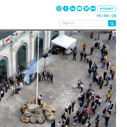
INTRANET
FR
EN
CN