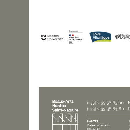
(+33) 2 55 58 65 00
- N
(+33) 2 55 58 64 80
- S
NANTES
2 allée Frida-Kahlo
CS 56340