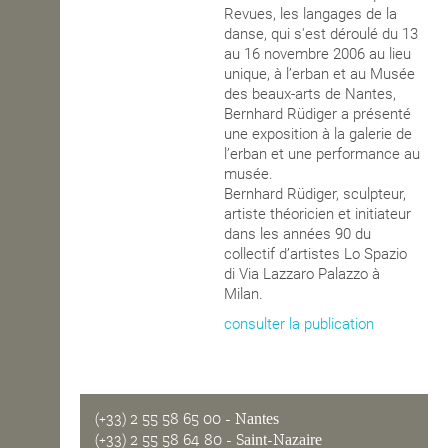
Revues, les langages de la
OPEN SCHOOL
danse, qui s'est déroulé du 13
au 16 novembre 2006 au lieu
unique, à l’erban et au Musée
des beaux-arts de Nantes,
CONTACTS
Bernhard Rüdiger a présenté
une exposition à la galerie de
l’erban et une performance au
musée.
Bernhard Rüdiger, sculpteur,
artiste théoricien et initiateur
dans les années 90 du
collectif d’artistes Lo Spazio
di Via Lazzaro Palazzo à
Milan.
consulter la publication
(+33) 2 55 58 65 00
- Nantes
(+33) 2 55 58 64 80
- Saint-Nazaire