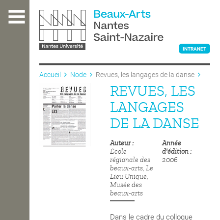
Aller
au
contenu
principal
INTRANET
Accueil
Node
Revues, les langages de la danse
REVUES, LES
L'ÉCOLE
LANGAGES
DE LA DANSE
ENSEIGNEMENT
Auteur
Année
École
d'édition
régionale des
2006
INTERNATIONAL
beaux-arts, Le
Lieu Unique,
Musée des
beaux-arts
COURS PUBLICS
Dans le cadre du colloque