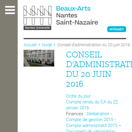
Aller
au
contenu
principal
INTRANET
Accueil
Node
Conseil d'administration du 20 juin 2016
CONSEIL
L'ÉCOLE
D'ADMINISTRAT
DU 20 JUIN
ENSEIGNEMENT
2016
Ordre du jour
INTERNATIONAL
Compte rendu du CA du 22
janvier 2016
Finances :
Délibération
-
Compte de gestion 2015
-
COURS PUBLICS
Compte administratif 2015
–
Document de valorisation