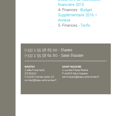
financière 2015
OPEN SCHOOL
4- Finances :
Budget
Supplémentaire 2016
–
Annexe
5- Finances -
Tarifs
CONTACTS
(+33) 2 55 58 65 00
- Nantes
(+33) 2 55 58 64 80
- Saint-Nazaire
NANTES
SAINT-NAZAIRE
2 allée Frida-Kahlo
4 rue des Frères Péreire
CS 56340
F-44600 Saint-Nazaire
F-44263 Nantes cedex 02
saintnazaire@beauxartsnantes.fr
contact@beauxartsnantes.fr