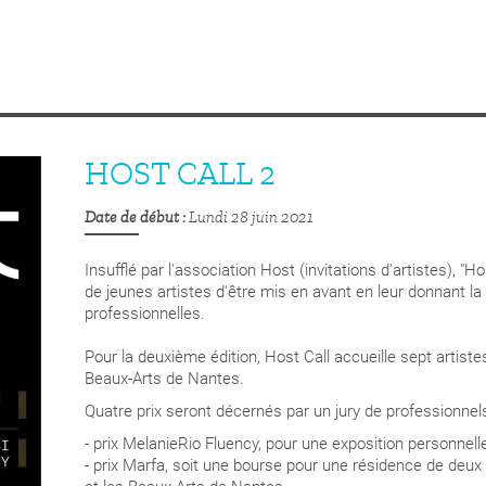
HOST CALL 2
Date de début
Lundi 28 juin 2021
Insufflé par l'association Host (invitations d'artistes), "
de jeunes artistes d'être mis en avant en leur donnant la 
professionnelles.
Pour la deuxième édition, Host Call accueille sept artiste
Beaux-Arts de Nantes.
Quatre prix seront décernés par un jury de professionnel
- prix MelanieRio Fluency, pour une exposition personnell
- prix Marfa, soit une bourse pour une résidence de deux