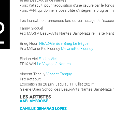
et les Beaux-Arts de Nantes.
- prix Katapult, pour l'acquisition d'une œuvre par le fond
- prix VAN, qui donne la possibilité d’intégrer la program
Les lauréats ont annoncés lors du vernissage de l’expositi
Fanny Gicquel
Prix MARFA Beaux-Arts Nantes Saint-Nazaire —site Nan
Brieg Huon
HEAD-Genève
Brieg Le Bègue
Prix Mélanie Rio Fluency
MelanieRio Fluency
Florian Viel
Florian Viel
PRIX VAN
Le Voyage à Nantes
Vincent Tanguy
Vincent Tanguy
Prix Katapult
Exposition du 28 juin jusqu’au 11 juillet 2021*
Galerie Open School des Beaux-Arts Nantes Saint-Nazaire,
LES ARTISTES
XABI AMBROISE
CAMILLE BENARAB LOPEZ