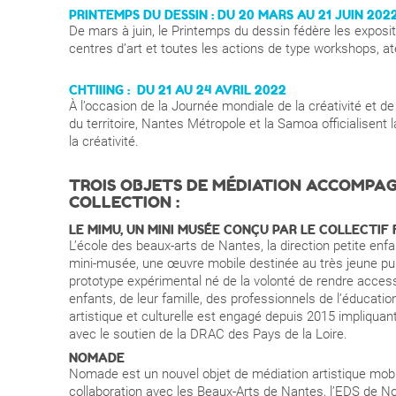
PRINTEMPS DU DESSIN : DU 20 MARS AU 21 JUIN 202
De mars à juin, le Printemps du dessin fédère les exposit
centres d’art et toutes les actions de type workshops, atel
CHTIIING : DU 21 AU 24 AVRIL 2022
À l’occasion de la Journée mondiale de la créativité et de l
du territoire, Nantes Métropole et la Samoa officialisent l
la créativité.
TROIS OBJETS DE MÉDIATION ACCOMPAGN
COLLECTION :
LE MIMU, UN MINI MUSÉE CONÇU PAR LE COLLECTIF 
L’école des beaux-arts de Nantes, la direction petite enf
mini-musée, une œuvre mobile destinée au très jeune pub
prototype expérimental né de la volonté de rendre accessib
enfants, de leur famille, des professionnels de l’éducation
artistique et culturelle est engagé depuis 2015 impliquant
avec le soutien de la DRAC des Pays de la Loire.
NOMADE
Nomade est un nouvel objet de médiation artistique mobi
collaboration avec les Beaux-Arts de Nantes, l’EDS de No