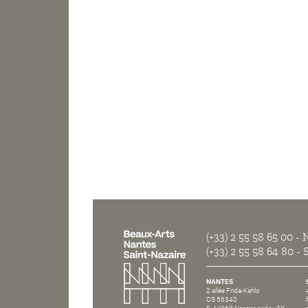
(+33) 2 55 58 65 00
- N
(+33) 2 55 58 64 80
- S
NANTES
2 allée Frida-Kahlo
CS 56340