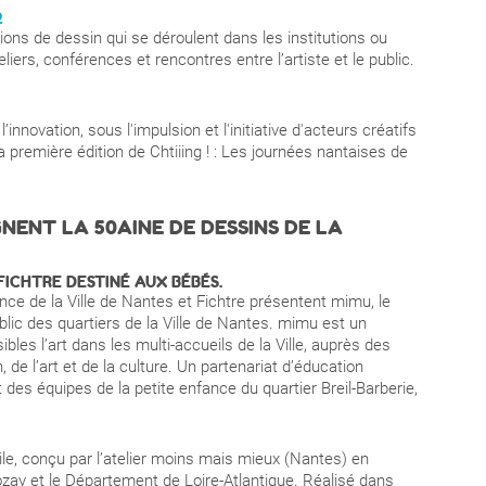
2
ions de dessin qui se déroulent dans les institutions ou
iers, conférences et rencontres entre l’artiste et le public.
’innovation, sous l'impulsion et l'initiative d'acteurs créatifs
a première édition de Chtiiing ! : Les journées nantaises de
ENT LA 50AINE DE DESSINS DE LA
FICHTRE DESTINÉ AUX BÉBÉS.
ance de la Ville de Nantes et Fichtre présentent mimu, le
lic des quartiers de la Ville de Nantes. mimu est un
les l’art dans les multi-accueils de la Ville, auprès des
, de l’art et de la culture. Un partenariat d’éducation
 des équipes de la petite enfance du quartier Breil-Barberie,
le, conçu par l’atelier moins mais mieux (Nantes) en
zay et le Département de Loire-Atlantique. Réalisé dans