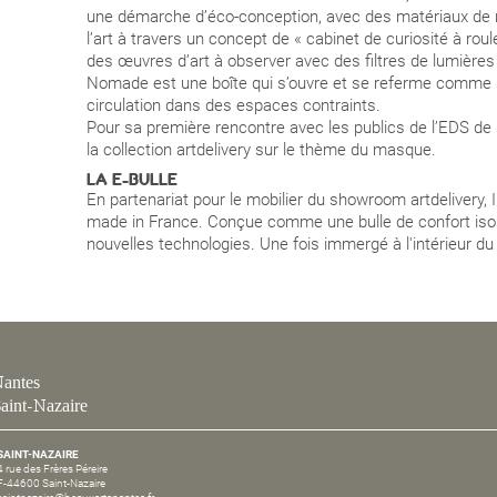
une démarche d’éco-conception, avec des matériaux de
l’art à travers un concept de « cabinet de curiosité à rou
des œuvres d’art à observer avec des filtres de lumières 
Nomade est une boîte qui s’ouvre et se referme comme 
circulation dans des espaces contraints.
Pour sa première rencontre avec les publics de l’EDS de
la collection artdelivery sur le thème du masque.
LA E-BULLE
En partenariat pour le mobilier du showroom artdelivery,
made in France. Conçue comme une bulle de confort isola
nouvelles technologies. Une fois immergé à l'intérieur du f
antes
aint-Nazaire
SAINT-NAZAIRE
4 rue des Frères Péreire
F-44600 Saint-Nazaire