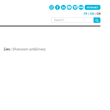
INTRANET
FR
EN
CN
Lieu
Showroom artdelivery