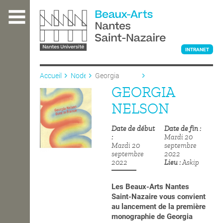
Aller
au
contenu
principal
INTRANET
Accueil
Node
Georgia
Nelson
GEORGIA
L'ÉCOLE
NELSON
Date de début
Date de fin
ENSEIGNEMENT
Mardi 20
Mardi 20
septembre
septembre
2022
2022
Lieu
Askip
INTERNATIONAL
Les Beaux-Arts Nantes
Saint-Nazaire vous convient
COURS PUBLICS
au lancement de la première
monographie de Georgia