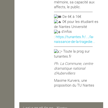
mémoire, sa capacité aux
affects, le public.
----------------------------------------
De 6€ à 16€
0€ pour les étudiant·es
de Nantes Université
d'infos
:
https://tunantes.fr/.../la-
naissance-de-la-tragedie...
----------------------------------------
Toute la prog sur
tunantes.fr
Ph. La Commune, centre
dramatique national
d’Aubervilliers
Maxime Kurvers, une
proposition du TU Nantes