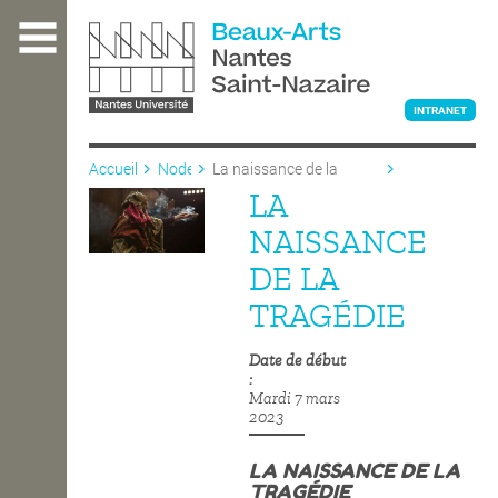
Aller
au
contenu
principal
INTRANET
Accueil
Node
La naissance de la
tragédie
LA
L'ÉCOLE
NAISSANCE
DE LA
ENSEIGNEMENT
TRAGÉDIE
Date de début
INTERNATIONAL
Mardi 7 mars
2023
COURS PUBLICS
LA NAISSANCE DE LA
TRAGÉDIE