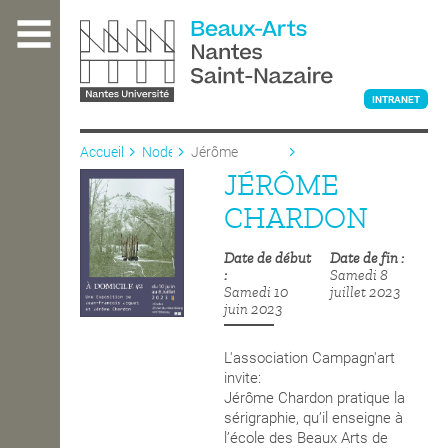
Aller
au
contenu
principal
INTRANET
Accueil
Node
Jérôme
Chardon
JÉRÔME
L'ÉCOLE
CHARDON
Date de début
Date de fin
ENSEIGNEMENT
Samedi 8
Samedi 10
juillet 2023
juin 2023
INTERNATIONAL
L'association Campagn'art
invite:
Jérôme Chardon pratique la
COURS PUBLICS
sérigraphie, qu’il enseigne à
l’école des Beaux Arts de