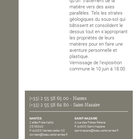
qu'un traitement de la
matière vers des axes
parallèles. Tels les strates
géologiques du sous-sol qui
bâtissent et consolident le
dessus tout en s'appropriant
les propriétés de leurs
matières pour en faire une
aventure personnelle et
plastique.
Vernissage de l'exposition
commune le 10 juin à 18.00
(+33) 2 55 58 65 00
- Nantes
(+33) 2 55 58 64 80
- Saint-Nazaire
NANTES
SAINT-NAZAIRE
2 allée Frida-Kahlo
4 rue des Frères Péreire
CS 56340
F-44600 Saint-Nazaire
F-44263 Nantes cedex 02
saintnazaire@beauxartsnantes.fr
contact@beauxartsnantes.fr