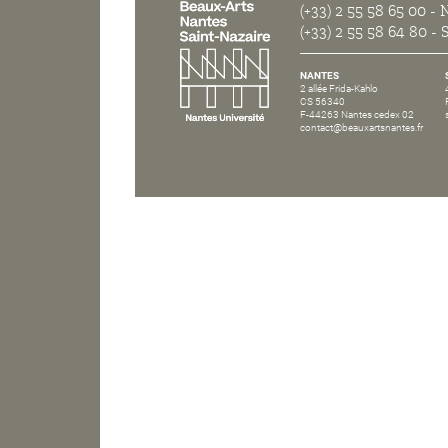
(+33) 2 55 58 65 00
- N
(+33) 2 55 58 64 80
- S
NANTES
2 allée Frida-Kahlo
CS 56340
F-44263 Nantes cedex 02
contact@beauxartsnantes.fr