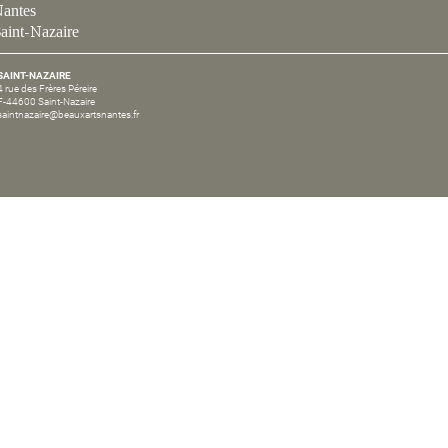
antes
aint-Nazaire
SAINT-NAZAIRE
4 rue des Frères Péreire
F-44600 Saint-Nazaire
saintnazaire@beauxartsnantes.fr