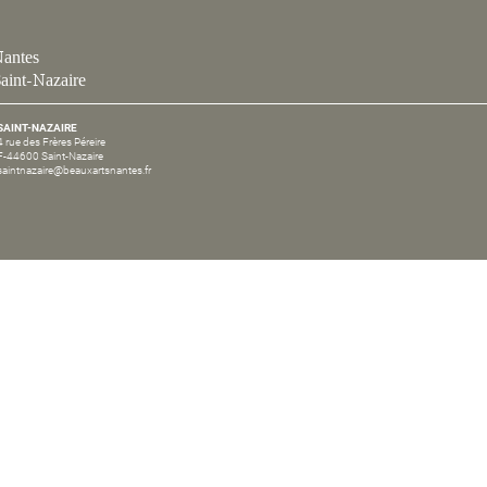
antes
aint-Nazaire
SAINT-NAZAIRE
4 rue des Frères Péreire
F-44600 Saint-Nazaire
saintnazaire@beauxartsnantes.fr