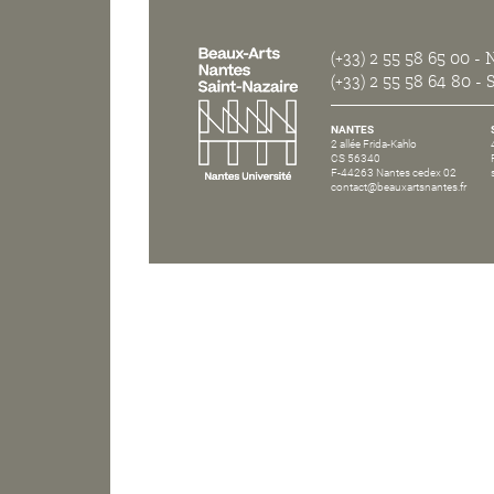
(+33) 2 55 58 65 00
- N
(+33) 2 55 58 64 80
- S
NANTES
2 allée Frida-Kahlo
CS 56340
F-44263 Nantes cedex 02
contact@beauxartsnantes.fr