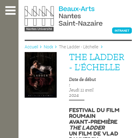
Aller
au
contenu
principal
INTRANET
Accueil
Node
The Ladder - L'échelle
THE LADDER
L'ÉCOLE
- L'ÉCHELLE
Date de début
ENSEIGNEMENT
Jeudi 11 avril
2024
INTERNATIONAL
FESTIVAL DU FILM
ROUMAIN
AVANT-PREMIÈRE
COURS PUBLICS
THE LADDER
UN FILM DE VLAD