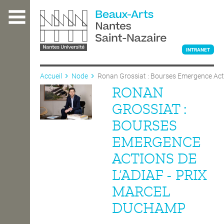
Aller
au
contenu
principal
INTRANET
Accueil
Node
Ronan Grossiat : Bourses Emergence Acti
RONAN
L'ÉCOLE
GROSSIAT :
BOURSES
ENSEIGNEMENT
EMERGENCE
ACTIONS DE
INTERNATIONAL
L’ADIAF - PRIX
MARCEL
COURS PUBLICS
DUCHAMP