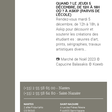
QUAND ? LE JEUDI 5
DÉCEMBRE
, DE 12H À 18H
OPEN SCHOOL
OÙ ? À ASKIP (PARVIS DE
L'ÉCOLE)
Rendez-vous mardi 5
décembre, de 12h à 18h, à
CONTACTS
Askip
pour découvrir et
soutenir les créations des
étudiant·es : œuvres d’art,
prints, sérigraphies, travaux
artistiques divers…
📷 Marché de Noël 2023 ©
Capucine Balasakis © Koeeb
(+33) 2 55 58 65 00
- Nantes
(+33) 2 55 58 64 80
- Saint-Nazaire
NANTES
SAINT-NAZAIRE
2 allée Frida-Kahlo
4 rue des Frères Péreire
CS 56340
F-44600 Saint-Nazaire