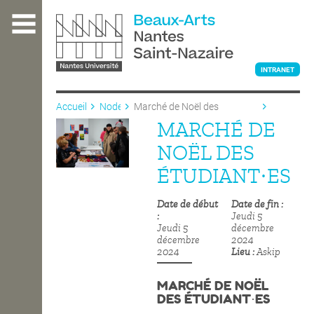
Aller
au
contenu
principal
INTRANET
Accueil
Node
Marché de Noël des
étudiant·es
MARCHÉ DE
L'ÉCOLE
NOËL DES
ÉTUDIANT·ES
ENSEIGNEMENT
Date de début
Date de fin
Jeudi 5
Jeudi 5
décembre
INTERNATIONAL
décembre
2024
2024
Lieu
Askip
MARCHÉ DE NOËL
COURS PUBLICS
DES ÉTUDIANT·ES