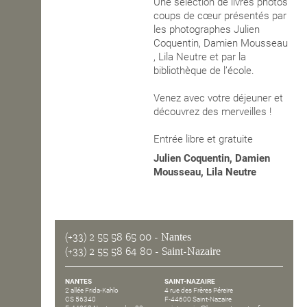
Une sélection de livres photos
coups de cœur présentés par
les photographes Julien
Coquentin, Damien Mousseau
, Lila Neutre et par la
bibliothèque de l’école.
Venez avec votre déjeuner et
découvrez des merveilles !
Entrée libre et gratuite
Julien Coquentin, Damien
Mousseau, Lila Neutre
(+33) 2 55 58 65 00
- Nantes
(+33) 2 55 58 64 80
- Saint-Nazaire
NANTES
SAINT-NAZAIRE
2 allée Frida-Kahlo
4 rue des Frères Péreire
CS 56340
F-44600 Saint-Nazaire