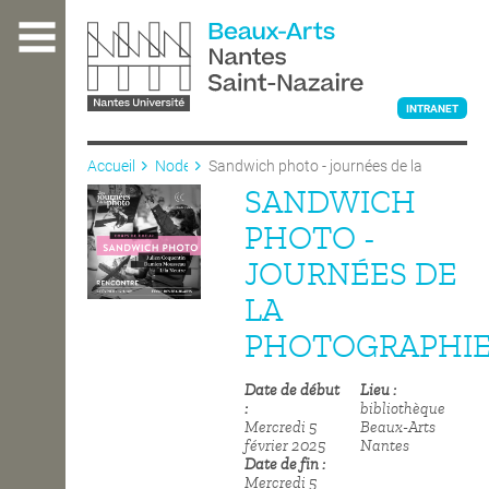
Aller
au
contenu
principal
INTRANET
Accueil
Node
Sandwich photo - journées de la
photographie
SANDWICH
L'ÉCOLE
PHOTO -
JOURNÉES DE
ENSEIGNEMENT
LA
PHOTOGRAPHI
INTERNATIONAL
Date de début
Lieu
bibliothèque
Mercredi 5
Beaux-Arts
COURS PUBLICS
février 2025
Nantes
Date de fin
Mercredi 5