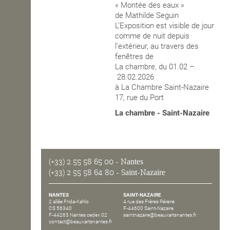
« Montée des eaux »
de Mathilde Seguin
OPEN SCHOOL
L’Exposition est visible de jour
comme de nuit depuis
l'extérieur, au travers des
CONTACTS
fenêtres de
La chambre, du 01.02 –
28.02.2026
à La Chambre Saint-Nazaire
17, rue du Port
La chambre - Saint-Nazaire
(+33) 2 55 58 65 00
- Nantes
(+33) 2 55 58 64 80
- Saint-Nazaire
NANTES
SAINT-NAZAIRE
2 allée Frida-Kahlo
4 rue des Frères Péreire
CS 56340
F-44600 Saint-Nazaire
F-44263 Nantes cedex 02
saintnazaire@beauxartsnantes.fr
contact@beauxartsnantes.fr