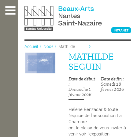
Aller
au
contenu
principal
INTRANET
Accueil
Node
Mathilde
Seguin
MATHILDE
L'ÉCOLE
SEGUIN
Date de début
Date de fin
ENSEIGNEMENT
Samedi 28
Dimanche 1
février 2026
février 2026
INTERNATIONAL
Hélène Benzacar & toute
l’équipe de l’association La
Chambre
COURS PUBLICS
ont le plaisir de vous inviter à
venir voir l’exposition