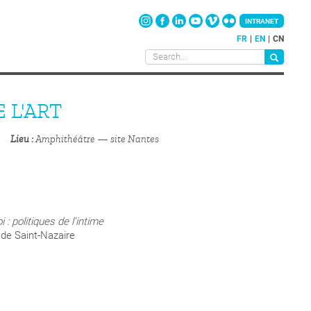
INTRANET
FR
EN
CN
 L'ART
Lieu
Amphithéâtre — site Nantes
i : politiques de l’intime
 de Saint-Nazaire