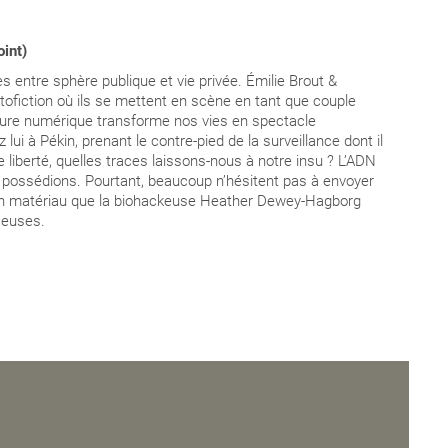
int)
tes entre sphère publique et vie privée. Émilie Brout &
ofiction où ils se mettent en scène en tant que couple
lture numérique transforme nos vies en spectacle
ui à Pékin, prenant le contre-pied de la surveillance dont il
liberté, quelles traces laissons-nous à notre insu ? L’ADN
us possédions. Pourtant, beaucoup n’hésitent pas à envoyer
Un matériau que la biohackeuse Heather Dewey-Hagborg
r·euses.