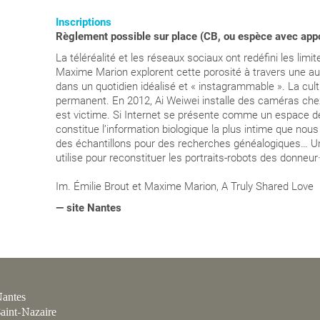
Inscriptions
R
èglement possible sur place (CB, ou espèce avec appo
La téléréalité et les réseaux sociaux ont redéfini les limi
Maxime Marion explorent cette porosité à travers une aut
dans un quotidien idéalisé et « instagrammable ». La cu
permanent. En 2012, Ai Weiwei installe des caméras chez l
est victime. Si Internet se présente comme un espace de 
constitue l’information biologique la plus intime que no
des échantillons pour des recherches généalogiques… 
utilise pour reconstituer les portraits-robots des donneu
Im.
Émilie Brout et Maxime Marion, A Truly Shared Love
— site Nantes
antes
aint-Nazaire