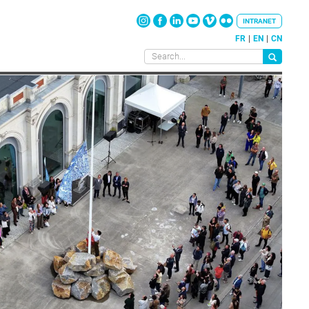
INTRANET
FR
EN
CN