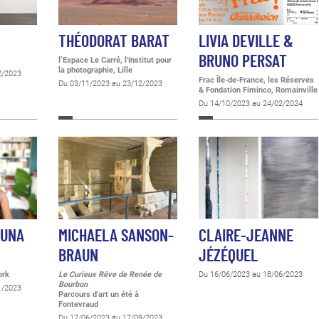
O
THÉODORAT BARAT
LIVIA DEVILLE &
BRUNO PERSAT
l’Espace Le Carré, l'Institut pour
la photographie, Lille
2/2023
Frac Île-de-France, les Réserves
Du 03/11/2023 au 23/12/2023
& Fondation Fiminco, Romainville
Du 14/10/2023 au 24/02/2024
TUNA
MICHAELA SANSON-
CLAIRE-JEANNE
BRAUN
JÉZÉQUEL
ork
Le Curieux Rêve de Renée de
Du 16/06/2023 au 18/06/2023
Bourbon
1/2023
Parcours d'art un été à
Fontevraud
Du 17/06/2023 au 17/09/2023