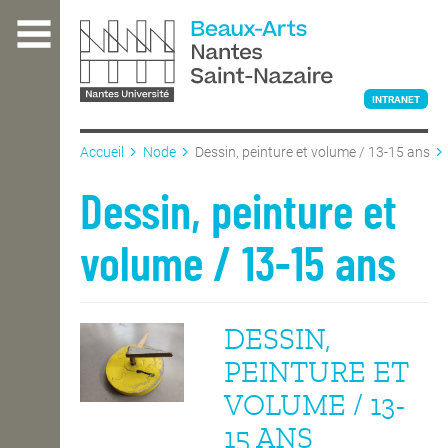
Aller
au
contenu
principal
INTRANET
Accueil
Node
Dessin, peinture et volume / 13-15 ans
L'ÉCOLE
Dessin, peinture et
volume / 13-15 ans
ENSEIGNEMENT
DESSIN,
INTERNATIONAL
PEINTURE ET
VOLUME / 13-
COURS PUBLICS
15 ANS