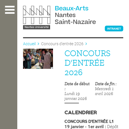
Aller
au
contenu
principal
INTRANET
Accueil
Concours d'entrée 2026
CONCOURS
L'ÉCOLE
D'ENTRÉE
2026
ENSEIGNEMENT
Date de début
Date de fin
Mercredi 1
Lundi 19
avril 2026
INTERNATIONAL
janvier 2026
CALENDRIER
COURS PUBLICS
CONCOURS D’ENTRÉE L1
19 janvier - 1er avril :
Dépôt