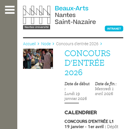
Aller
au
contenu
principal
INTRANET
Accueil
Node
Concours d'entrée 2026
CONCOURS
L'ÉCOLE
D'ENTRÉE
2026
ENSEIGNEMENT
Date de début
Date de fin
Mercredi 1
Lundi 19
avril 2026
INTERNATIONAL
janvier 2026
CALENDRIER
COURS PUBLICS
CONCOURS D’ENTRÉE L1
19 janvier - 1er avril :
Dépôt