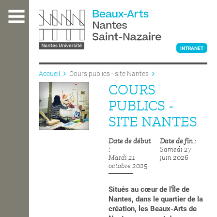
Aller
au
contenu
principal
INTRANET
Accueil
Cours publics - site Nantes
COURS
L'ÉCOLE
PUBLICS -
SITE NANTES
ENSEIGNEMENT
Date de début
Date de fin
Samedi 27
Mardi 21
juin 2026
INTERNATIONAL
octobre 2025
Situés au
cœur de l'Île de
COURS PUBLICS
Nantes, dans le quartier de la
création, les Beaux-Arts de