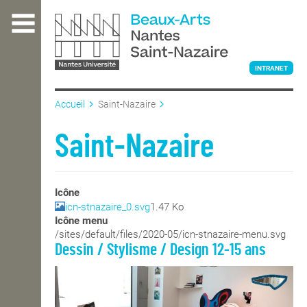
Aller
au
contenu
principal
INTRANET
Accueil
Saint-Nazaire
L'ÉCOLE
Saint-Nazaire
ENSEIGNEMENT
Icône
icn-stnazaire_0.svg
1.47 Ko
Icône menu
INTERNATIONAL
/sites/default/files/2020-05/icn-stnazaire-menu.svg
Dessin / Stylisme / Design 12-15 ans
COURS PUBLICS