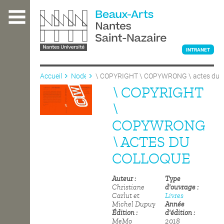
Aller
au
contenu
principal
INTRANET
Accueil
Node
\ COPYRIGHT \ COPYWRONG \ actes du
colloque
\ COPYRIGHT
L'ÉCOLE
\
COPYWRONG
ENSEIGNEMENT
\ ACTES DU
COLLOQUE
INTERNATIONAL
Auteur
Type
Christiane
d'ouvrage
Carlut et
Livres
COURS PUBLICS
Michel Dupuy
Année
Édition
d'édition
MeMo
2018