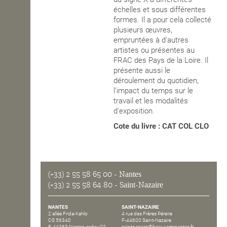
échelles et sous différentes
OPEN SCHOOL
formes. Il a pour cela collecté
plusieurs
œuvres
,
empruntées à d'autres
artistes ou présentes au
CONTACTS
FRAC des Pays de la Loire. Il
présente aussi le
déroulement du quotidien,
l'impact du temps sur le
travail et les modalités
d'exposition.
Cote du livre : CAT COL CLO
(+33) 2 55 58 65 00
- Nantes
(+33) 2 55 58 64 80
- Saint-Nazaire
NANTES
SAINT-NAZAIRE
2 allée Frida-Kahlo
4 rue des Frères Péreire
CS 56340
F-44600 Saint-Nazaire
F-44263 Nantes cedex 02
saintnazaire@beauxartsnantes.fr