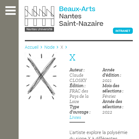
Aller
au
contenu
principal
INTRANET
Accueil
Node
X
X
L'ÉCOLE
Auteur
Année
Claude
d'édition
ENSEIGNEMENT
CLOSKY
2021
Édition
Mois des
FRAC des
sélections
Pays de la
Février
Loire
Année des
INTERNATIONAL
Type
sélections
d'ouvrage
2022
Livres
COURS PUBLICS
L'artiste explore la polysémie
du signe X à différentes