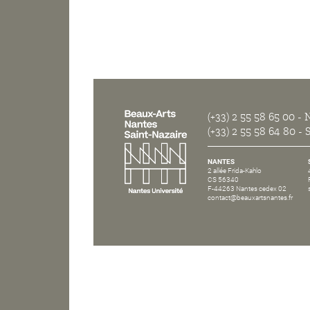
(+33) 2 55 58 65 00
- N
(+33) 2 55 58 64 80
- S
NANTES
2 allée Frida-Kahlo
CS 56340
F-44263 Nantes cedex 02
contact@beauxartsnantes.fr