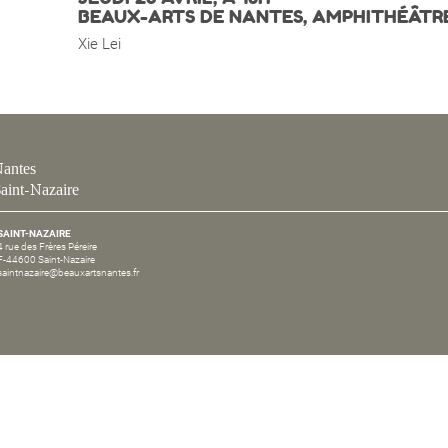
BEAUX-ARTS DE NANTES, AMPHITHÉÂTR
Xie Lei
antes
aint-Nazaire
SAINT-NAZAIRE
4 rue des Frères Péreire
F-44600 Saint-Nazaire
saintnazaire@beauxartsnantes.fr