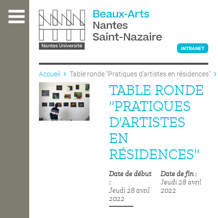
Aller
au
contenu
principal
INTRANET
Accueil
Table ronde "Pratiques d'artistes en résidences"
TABLE RONDE
L'ÉCOLE
"PRATIQUES
D'ARTISTES
ENSEIGNEMENT
EN
RÉSIDENCES"
INTERNATIONAL
Date de début
Date de fin
Jeudi 28 avril
Jeudi 28 avril
2022
COURS PUBLICS
2022