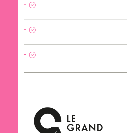
-
-
-