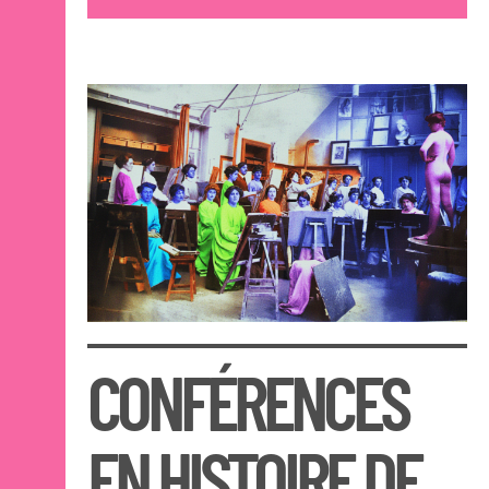
Cours publics Nantes
Cours publics Saint-
Nazaire
Éducation artistique et
culturelle
Éducation artistique et
culturelle
Programme histoire de
l'art et arts plastiques
La Cité du dessin
2026
OPEN SCHOOL
CONTACTS
CONFÉRENCES
EN HISTOIRE DE