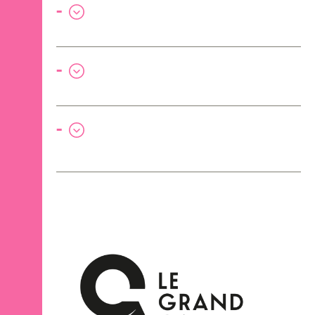
-
-
-