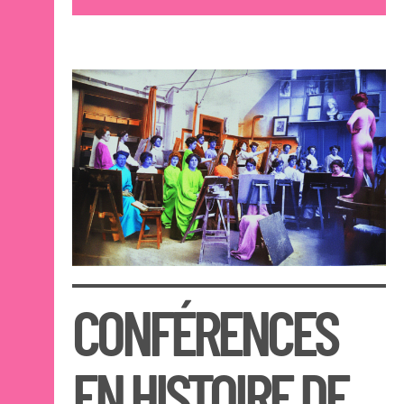
Cours publics Nantes
Cours publics Saint-
Nazaire
Éducation artistique et
culturelle
Éducation artistique et
culturelle
Programme histoire de
l'art et arts plastiques
La Cité du dessin
2026
OPEN SCHOOL
CONTACTS
CONFÉRENCES
EN HISTOIRE DE