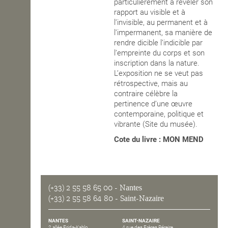
particulièrement à révéler son
rapport au visible et à
l’invisible, au permanent et à
l’impermanent, sa manière de
rendre dicible l’indicible par
l’empreinte du corps et son
inscription dans la nature.
L’exposition ne se veut pas
rétrospective, mais au
contraire célèbre la
pertinence d’une œuvre
contemporaine, politique et
vibrante (Site du musée).
Cote du livre : MON MEND
(+33) 2 55 58 65 00
- Nantes
(+33) 2 55 58 64 80
- Saint-Nazaire
NANTES
SAINT-NAZAIRE
2 allée Frida-Kahlo
4 rue des Frères Péreire