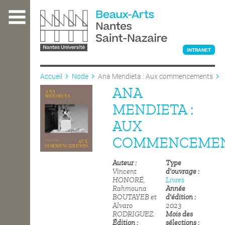
Aller
au
contenu
principal
INTRANET
Accueil
Node
Ana Mendieta : Aux commencements
ANA
L'ÉCOLE
MENDIETA :
AUX
ENSEIGNEMENT
COMMENCEME
Auteur
Type
INTERNATIONAL
Vincent
d'ouvrage
HONORÉ,
Livres
Rahmouna
Année
BOUTAYEB et
d'édition
COURS PUBLICS
Alvaro
2023
RODRIGUEZ.
Mois des
Édition
sélections