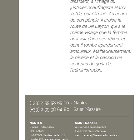
dissident, à l’image du
justicier chauffagiste Harry
Tuttle, est éliminé. Au cours
de son périple, il croise la
route de Jill Layton, qui a le
même visage que la femme
qu’il voit dans ses rêves, et
dont il tombe éperdument
amoureux. Malheureusement,
la rêverie et la passion ne
sont pas du goût de
l’administration.
(+33) 2 55 58 65 00
- Nantes
(+33) 2 55 58 64 80
- Saint-Nazaire
NANTES
SAINT-NAZAIRE
2 allée Frida-Kahlo
4 rue des Frères Péreire
CS 56340
F-44600 Saint-Nazaire
F-44263 Nantes cedex 02
saintnazaire@beauxartsnantes.fr
contact@beauxartsnantes.fr