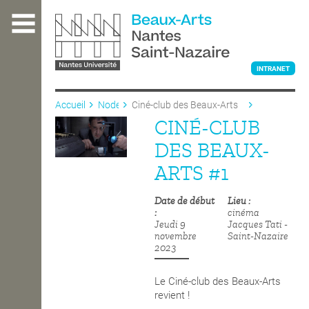
Aller
au
contenu
principal
INTRANET
Accueil
Node
Ciné-club des Beaux-Arts
#1
CINÉ-CLUB
L'ÉCOLE
DES BEAUX-
ARTS #1
ENSEIGNEMENT
Date de début
Lieu
cinéma
Jeudi 9
Jacques Tati -
INTERNATIONAL
novembre
Saint-Nazaire
2023
COURS PUBLICS
Le Ciné-club des Beaux-Arts
revient !