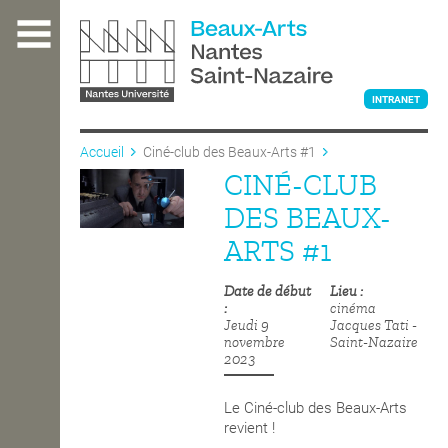
Aller
au
contenu
principal
INTRANET
Accueil
Ciné-club des Beaux-Arts #1
CINÉ-CLUB
L'ÉCOLE
DES BEAUX-
ARTS #1
ENSEIGNEMENT
Date de début
Lieu
cinéma
Jeudi 9
Jacques Tati -
INTERNATIONAL
novembre
Saint-Nazaire
2023
COURS PUBLICS
Le Ciné-club des Beaux-Arts
revient !