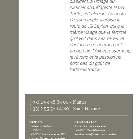
dissident, à l’image du
justicier chauffagiste Harry
Tuttle, est éliminé. Au cours
de son périple, il croise la
route de Jill Layton, qui a le
même visage que la femme
qu’il voit dans ses rêves, et
dont il tombe éperdument
amoureux. Malheureusement,
la rêverie et la passion ne
sont pas du goût de
l’administration.
(+33) 2 55 58 65 00
- Nantes
(+33) 2 55 58 64 80
- Saint-Nazaire
NANTES
SAINT-NAZAIRE
2 allée Frida-Kahlo
4 rue des Frères Péreire
CS 56340
F-44600 Saint-Nazaire
F-44263 Nantes cedex 02
saintnazaire@beauxartsnantes.fr
contact@beauxartsnantes.fr