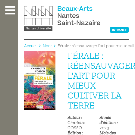
Aller
au
contenu
principal
INTRANET
Accueil
Node
Férale : réensauvager l'art pour mieux cult
terre
FÉRALE :
L'ÉCOLE
RÉENSAUVAGE
L'ART POUR
ENSEIGNEMENT
MIEUX
CULTIVER LA
INTERNATIONAL
TERRE
Auteur
Année
COURS PUBLICS
Charlotte
d'édition
COSSO
2023
Édition
Mois des