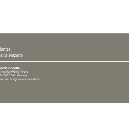
antes
aint-Nazaire
SAINT-NAZAIRE
4 rue des Frères Péreire
F-44600 Saint-Nazaire
saintnazaire@beauxartsnantes.fr