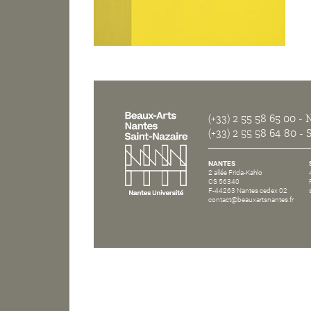
(+33) 2 55 58 65 00
- N
(+33) 2 55 58 64 80
- S
NANTES
2 allée Frida-Kahlo
CS 56340
F-44263 Nantes cedex 02
contact@beauxartsnantes.fr