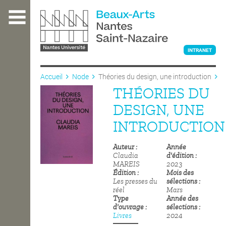
Aller
au
contenu
principal
INTRANET
Accueil
Node
Théories du design, une introduction
THÉORIES DU
L'ÉCOLE
DESIGN, UNE
INTRODUCTION
ENSEIGNEMENT
Auteur
Année
Claudia
d'édition
MAREIS
2023
INTERNATIONAL
Édition
Mois des
Les presses du
sélections
réel
Mars
Type
Année des
COURS PUBLICS
d'ouvrage
sélections
Livres
2024