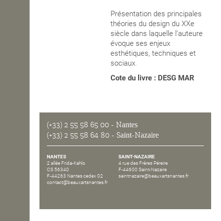
Présentation des principales
OPEN SCHOOL
théories du design du XXe
siècle dans laquelle l'auteure
évoque ses enjeux
CONTACTS
esthétiques, techniques et
sociaux.
Cote du livre : DESG MAR
(+33) 2 55 58 65 00
- Nantes
(+33) 2 55 58 64 80
- Saint-Nazaire
NANTES
SAINT-NAZAIRE
2 allée Frida-Kahlo
4 rue des Frères Péreire
CS 56340
F-44600 Saint-Nazaire
F-44263 Nantes cedex 02
saintnazaire@beauxartsnantes.fr
contact@beauxartsnantes.fr