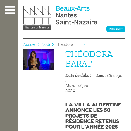
Aller
au
contenu
principal
INTRANET
Accueil
Node
Théodora
Barat
THÉODORA
L'ÉCOLE
BARAT
Date de début
Lieu
Chicago
ENSEIGNEMENT
Mardi 18 juin
2024
INTERNATIONAL
LA VILLA ALBERTINE
ANNONCE LES 50
PROJETS DE
COURS PUBLICS
RÉSIDENCE RETENUS
POUR L’ANNÉE 2025