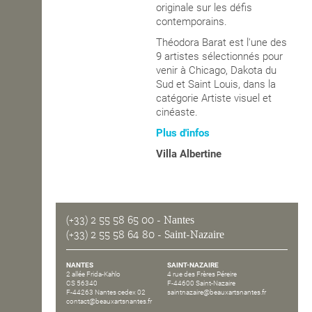
originale sur les défis
contemporains.
Théodora Barat est l'une des
9 artistes sélectionnés pour
venir à Chicago, Dakota du
Sud et Saint Louis, dans la
catégorie Artiste visuel et
cinéaste.
Plus d'infos
Villa Albertine
(+33) 2 55 58 65 00
- Nantes
(+33) 2 55 58 64 80
- Saint-Nazaire
NANTES
SAINT-NAZAIRE
2 allée Frida-Kahlo
4 rue des Frères Péreire
CS 56340
F-44600 Saint-Nazaire
F-44263 Nantes cedex 02
saintnazaire@beauxartsnantes.fr
contact@beauxartsnantes.fr