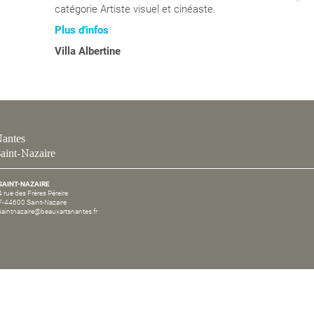
catégorie Artiste visuel et cinéaste.
Plus d'infos
Villa Albertine
antes
aint-Nazaire
SAINT-NAZAIRE
4 rue des Frères Péreire
F-44600 Saint-Nazaire
saintnazaire@beauxartsnantes.fr