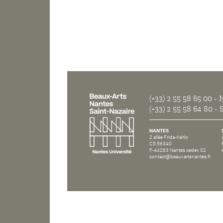
(+33) 2 55 58 65 00
- N
(+33) 2 55 58 64 80
- S
NANTES
2 allée Frida-Kahlo
CS 56340
F-44263 Nantes cedex 02
contact@beauxartsnantes.fr