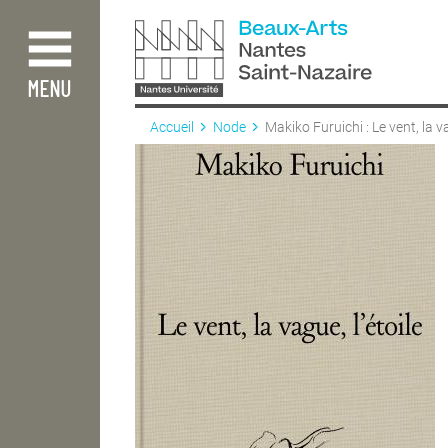
Aller
au
contenu
principal
MENU
Accueil
Node
Makiko Furuichi : Le vent, la va