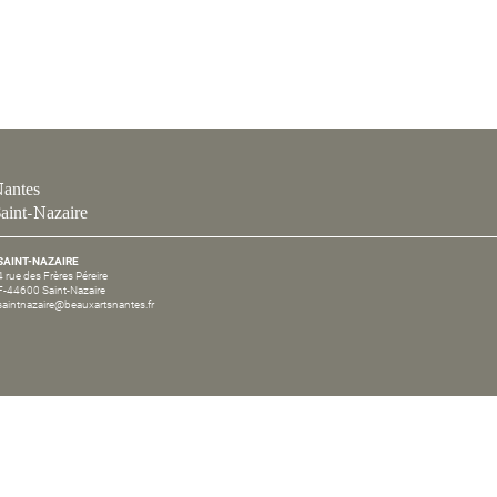
antes
aint-Nazaire
SAINT-NAZAIRE
4 rue des Frères Péreire
F-44600 Saint-Nazaire
saintnazaire@beauxartsnantes.fr