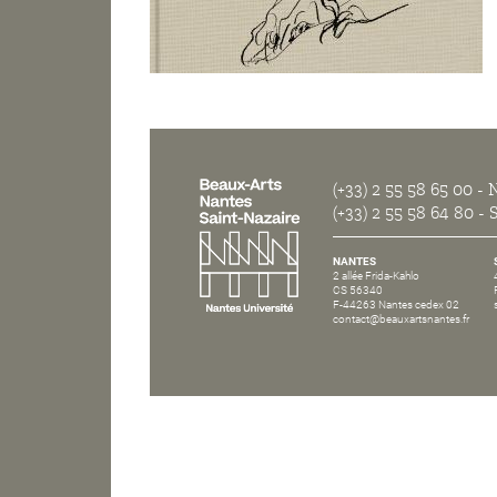
(+33) 2 55 58 65 00
- N
(+33) 2 55 58 64 80
- S
NANTES
2 allée Frida-Kahlo
CS 56340
F-44263 Nantes cedex 02
contact@beauxartsnantes.fr