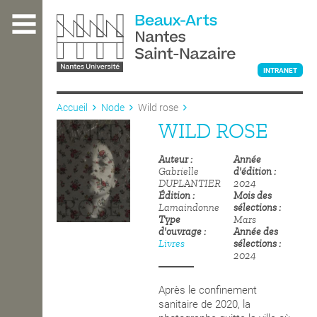
Aller
au
contenu
principal
INTRANET
Accueil
Node
Wild rose
WILD ROSE
L'ÉCOLE
Auteur
Année
Gabrielle
d'édition
ENSEIGNEMENT
DUPLANTIER
2024
Édition
Mois des
Lamaindonne
sélections
Type
Mars
d'ouvrage
Année des
INTERNATIONAL
Livres
sélections
2024
COURS PUBLICS
Après le confinement
sanitaire de 2020, la