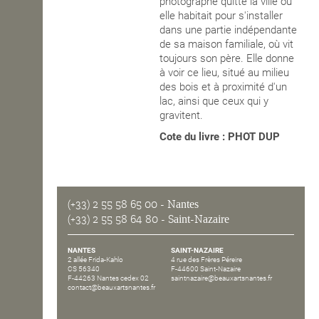
photographe quitte la ville où
elle habitait pour s'installer
OPEN SCHOOL
dans une partie indépendante
de sa maison familiale, où vit
toujours son père. Elle donne
à voir ce lieu, situé au milieu
CONTACTS
des bois et à proximité d'un
lac, ainsi que ceux qui y
gravitent.
Cote du livre : PHOT DUP
(+33) 2 55 58 65 00
- Nantes
(+33) 2 55 58 64 80
- Saint-Nazaire
NANTES
SAINT-NAZAIRE
2 allée Frida-Kahlo
4 rue des Frères Péreire
CS 56340
F-44600 Saint-Nazaire
F-44263 Nantes cedex 02
saintnazaire@beauxartsnantes.fr
contact@beauxartsnantes.fr