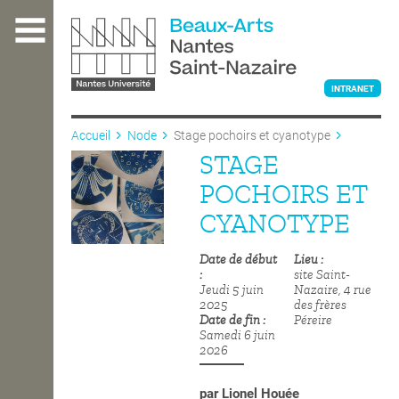
Aller
au
contenu
principal
INTRANET
Accueil
Node
Stage pochoirs et cyanotype
STAGE
L'ÉCOLE
POCHOIRS ET
CYANOTYPE
ENSEIGNEMENT
Date de début
Lieu
site Saint-
Jeudi 5 juin
Nazaire, 4 rue
INTERNATIONAL
2025
des frères
Date de fin
Péreire
Samedi 6 juin
2026
COURS PUBLICS
par
Lionel Houée