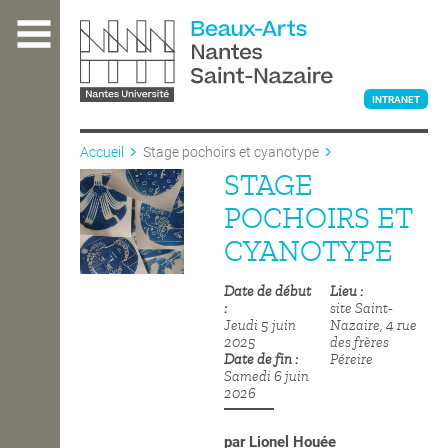
Aller
au
contenu
principal
INTRANET
Accueil
Stage pochoirs et cyanotype
STAGE
L'ÉCOLE
POCHOIRS ET
CYANOTYPE
ENSEIGNEMENT
Date de début
Lieu
site Saint-
Jeudi 5 juin
Nazaire, 4 rue
INTERNATIONAL
2025
des frères
Date de fin
Péreire
Samedi 6 juin
2026
COURS PUBLICS
par
Lionel Houée