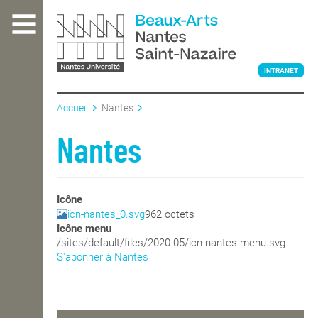
Aller
au
contenu
principal
INTRANET
Accueil
Nantes
L'ÉCOLE
Nantes
ENSEIGNEMENT
Icône
icn-nantes_0.svg
962 octets
Icône menu
INTERNATIONAL
/sites/default/files/2020-05/icn-nantes-menu.svg
S'abonner à Nantes
COURS PUBLICS