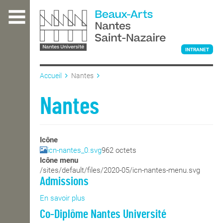
Aller
au
contenu
principal
INTRANET
Accueil
Nantes
L'ÉCOLE
Nantes
ENSEIGNEMENT
Icône
icn-nantes_0.svg
962 octets
Icône menu
INTERNATIONAL
/sites/default/files/2020-05/icn-nantes-menu.svg
Admissions
En savoir plus
sur
COURS PUBLICS
Admissions
Co-Diplôme Nantes Université