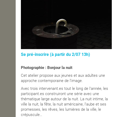
Se pré-inscrire (à partir du 2/07 13h)
Photographie : Bonjour la nuit
Cet atelier propose aux jeunes et aux adultes une
approche contemporaine de l’image.
Avec trois intervenant.es tout le long de l’année, les
participant.es construiront une série avec une
thématique large autour de la nuit. La nuit intime, la
ville la nuit, la fête, la nuit américaine, l’aube et ses
promesses, les rêves, les lumières de la ville, le
crépuscule…