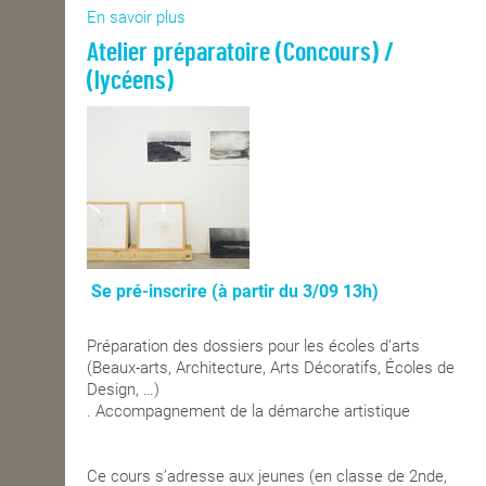
En savoir plus
sur
OPEN SCHOOL
Co-
Atelier préparatoire (Concours) /
Diplôme
(lycéens)
Nantes
Université
CONTACTS
Se pré-inscrire (à partir du 3/09 13h)
Préparation des dossiers pour les écoles dʼarts
(Beaux-arts, Architecture, Arts Décoratifs, Écoles de
Design, …)
. Accompagnement de la démarche artistique
Ce cours sʼadresse aux jeunes (en classe de 2nde,